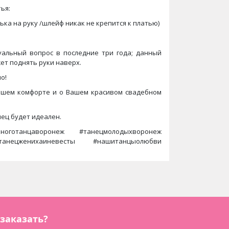
ья:
лька на руку /шлейф никак не крепится к платью)
уальный вопрос в последние три года; данный
ет поднять руки наверх.
о!
 Вашем комфорте и о Вашем красивом свадебном
нец будет идеален.
бноготанцаворонеж #танецмолодыхворонеж
танецженихаиневесты #нашитанцыолюбви
 заказать?