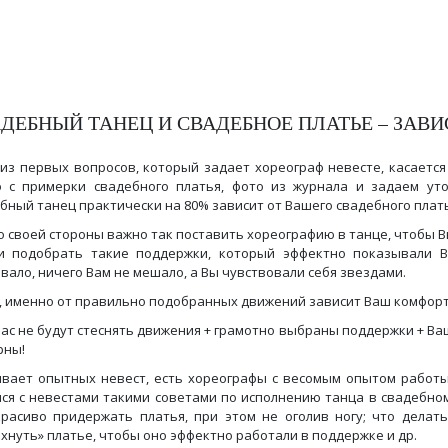
ДЕБНЫЙ ТАНЕЦ И СВАДЕБНОЕ ПЛАТЬЕ – ЗАВИ
из первых вопросов, который задает хореограф невесте, касаетс
 с примерки свадебного платья, фото из журнала и задаем ут
бный танец практически на 80% зависит от Вашего свадебного плать
о своей стороны важно так поставить хореографию в танце, чтобы 
ли подобрать такие поддержки, который эффектно показывали В
вало, ничего Вам не мешало, а Вы чувствовали себя звездами.
, именно от правильно подобранных движений зависит Ваш комфорт в 
Вас не будут стеснять движения + грамотно выбраны поддержки + Ва
рны!
вает опытных невест, есть хореографы с весомым опытом работы,
ся с невестами такими советами по исполнению танца в свадебном
красиво придержать платья, при этом не оголив ногу; что делать
хнуть» платье, чтобы оно эффектно работали в поддержке и др.