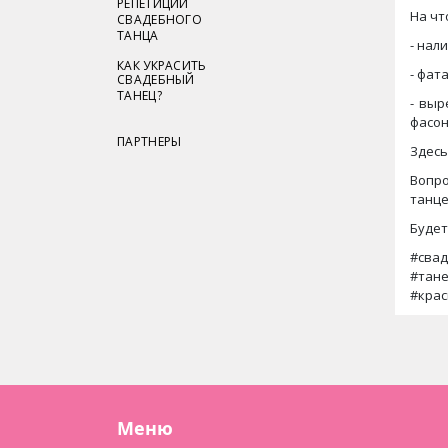
РЕПЕТИЦИИ
На чт
СВАДЕБНОГО
ТАНЦА
- нал
КАК УКРАСИТЬ
- фат
СВАДЕБНЫЙ
ТАНЕЦ?
- выр
фасон
ПАРТНЕРЫ
Здесь
Вопро
танце
Будет
#сва
#тан
#кра
Меню