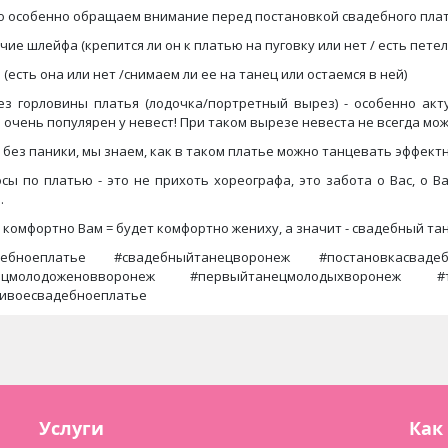
о особенно обращаем внимание перед постановкой свадебного плат
ичие шлейфа (крепится ли он к платью на пуговку или нет / есть пете
а (есть она или нет /снимаем ли ее на танец или остаемся в ней)
ез горловины платья (лодочка/портретный вырез) - особенно акт
 очень популярен у невест! При таком вырезе невеста не всегда мож
 без паники, мы знаем, как в таком платье можно танцевать эффектн
сы по платью - это не прихоть хореографа, это забота о Вас, о
.
 комфортно Вам = будет комфортно жениху, а значит - свадебный та
дебноеплатье #свадебныйтанецворонеж #постановкасваде
ецмолодоженовворонеж #первыйтанецмолодыхворонеж #
сивоесвадебноеплатье
Услуги
Как