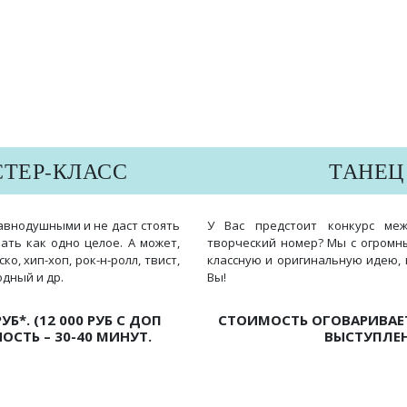
ТЕР-КЛАСС
ТАНЕЦ
авнодушными и не даст стоять
У Вас предстоит конкурс ме
ать как одно целое. А может,
творческий номер? Мы с огромн
о, хип-хоп, рок-н-ролл, твист,
классную и оригинальную идею, 
одный и др.
Вы!
Б*. (12 000 РУБ С ДОП
СТОИМОСТЬ ОГОВАРИВА
СТЬ – 30-40 МИНУТ.
ВЫСТУПЛЕН