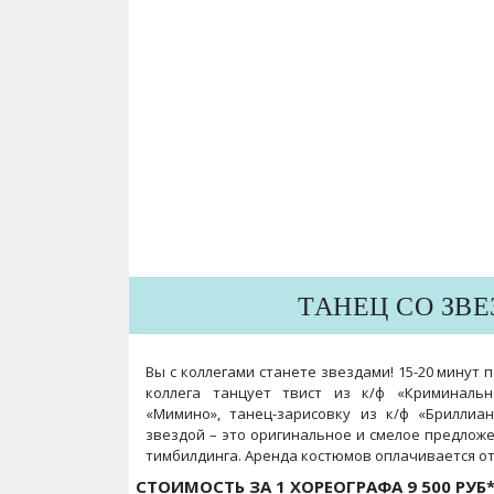
ТАНЕЦ СО ЗВ
Вы с коллегами станете звездами! 15-20 минут 
коллега танцует твист из к/ф «Криминальн
«Мимино», танец-зарисовку из к/ф «Бриллиан
звездой – это оригинальное и смелое предлож
тимбилдинга. Аренда костюмов оплачивается о
СТОИМОСТЬ ЗА 1 ХОРЕОГРАФА 9 500 РУ