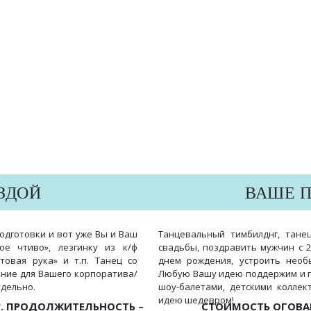
ЕЗДОЙ
ВАШЕ 
подготовки и вот уже Вы и Ваш
Танцевальный тимбилднг, тане
ое чтиво», лезгинку из к/ф
свадьбы, поздравить мужчин с 
товая рука» и т.п. Танец со
днем рождения, устроить необ
ение для Вашего корпоратива/
Любую Вашу идею поддержим и п
тдельно.
шоу-балетами, детскими коллек
идею шедевром!
Б*. ПРОДОЛЖИТЕЛЬНОСТЬ –
СТОИМОСТЬ ОГОВА