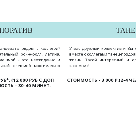
ПОРАТИВ
ТАНЕ
анцевать рядом с коллегой?
У вас дружный коллектив и Вы 
тельный рок-н-ролл, латина,
вместе с коллегами танец-поздр
Флешмоб – это неожиданно и
жизнь. Такой интересный и 
льный флешмоб максимально
запомнит!
Б*. (12 000 РУБ С ДОП
СТОИМОСТЬ - 3 000 Р.(2-4 ЧЕЛ.)
СТЬ – 30-40 МИНУТ.