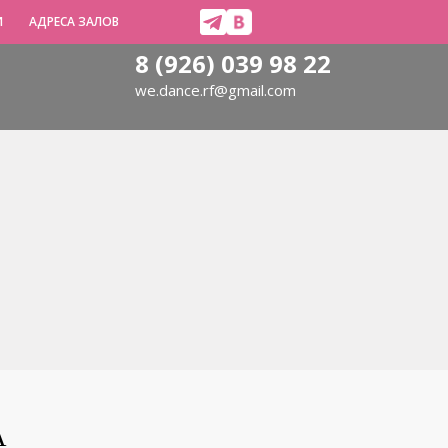
И
АДРЕСА ЗАЛОВ
8 (926) 039 98 22
we.dance.rf@gmail.com
А